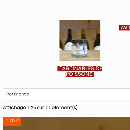
MO
TARTINABLES DE
POISSONS
Pertinence
Affichage 1-25 sur 111 élément(s)
-1,70 €