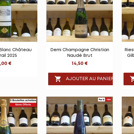

e rapide
Vue rapide
Blanc Château
Demi Champagne Christian
Ries
rail 2025
Naudé Brut
Gil
,00 €
14,50 €

AJOUTER AU PANIER