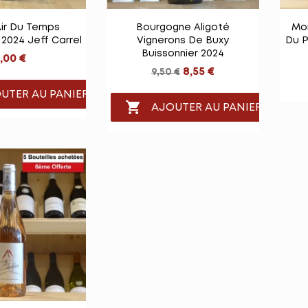

e rapide
Vue rapide
Air Du Temps
Bourgogne Aligoté
Mo
2024 Jeff Carrel
Vignerons De Buxy
Du P
Buissonnier 2024
,00 €
8,55 €
9,50 €
UTER AU PANIER

AJOUTER AU PANIER