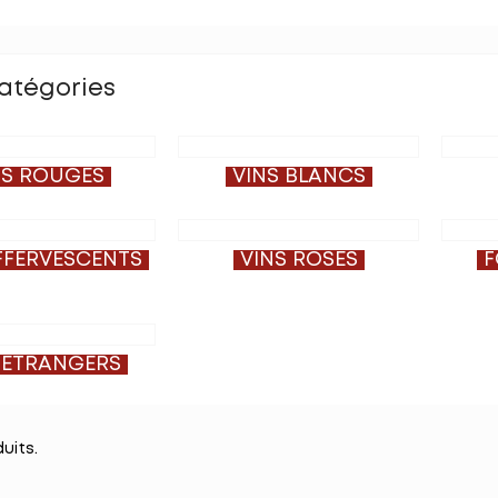
atégories
NS ROUGES
VINS BLANCS
FFERVESCENTS
VINS ROSÉS
F
 ÉTRANGERS
duits.