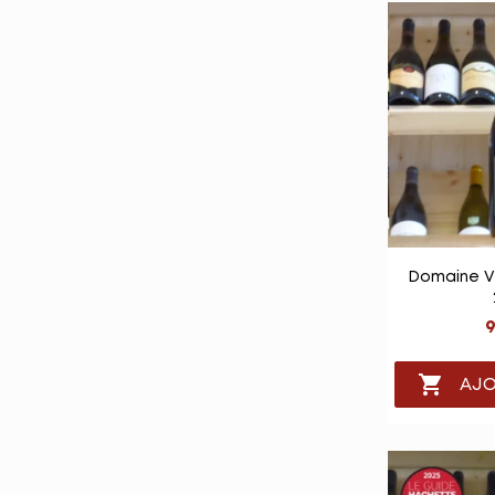

Vu
Domaine V
9

AJO