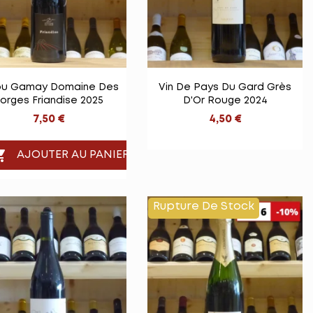


Vue rapide
Vue rapide
ou Gamay Domaine Des
Vin De Pays Du Gard Grès
orges Friandise 2025
D'Or Rouge 2024
7,50 €
4,50 €

AJOUTER AU PANIER
Rupture De Stock