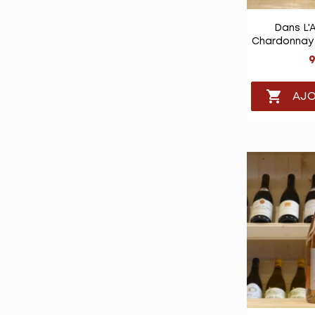

Vu
Dans L'
Chardonnay 
9

AJO