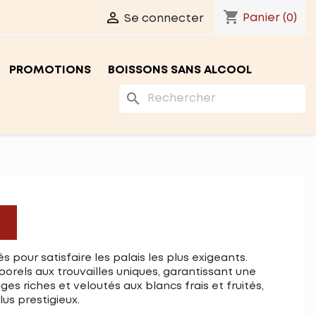
shopping_cart

Panier
(0)
Se connecter
PROMOTIONS
BOISSONS SANS ALCOOL
search
 pour satisfaire les palais les plus exigeants.
rels aux trouvailles uniques, garantissant une
es riches et veloutés aux blancs frais et fruités,
lus prestigieux.