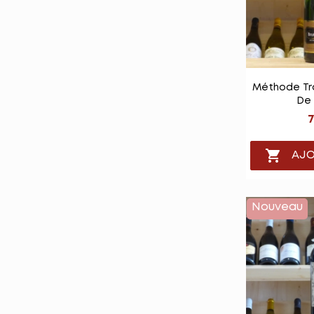

Vu
Méthode Tra
De 
7

AJO
Nouveau