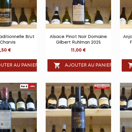

e rapide
Vue rapide
ditionnelle Brut
Alsace Pinot Noir Domaine
Anj
Charvis
Gilbert Ruhlman 2025
F
,50 €
11,00 €

UTER AU PANIER
AJOUTER AU PANIER