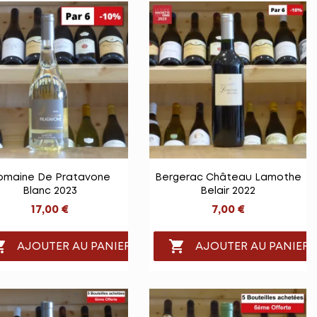


Vue rapide
Vue rapide
omaine De Pratavone
Bergerac Château Lamothe
Blanc 2023
Belair 2022
17,00 €
7,00 €


AJOUTER AU PANIER
AJOUTER AU PANIER