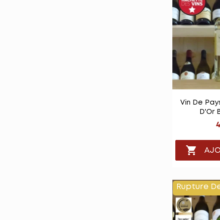

Vu
Vin De Pay
D'Or 
4

AJO
Rupture D