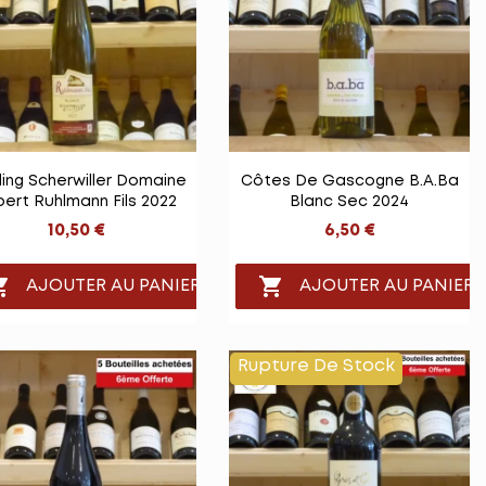


Vue rapide
Vue rapide
ling Scherwiller Domaine
Côtes De Gascogne B.a.ba
bert Ruhlmann Fils 2022
Blanc Sec 2024
10,50 €
6,50 €


AJOUTER AU PANIER
AJOUTER AU PANIER
Rupture De Stock