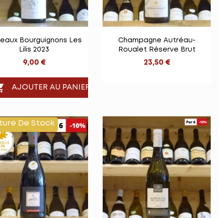


Vue rapide
Vue rapide
eaux Bourguignons Les
Champagne Autréau-
Lilis 2023
Roualet Réserve Brut
9,00 €
23,50 €

AJOUTER AU PANIER
ture De Stock