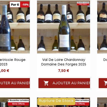

e rapide
Vue rapide
etriccie Rouge
Val De Loire Chardonnay
D
2023
Domaine Des Forges 2025
,00 €
7,50 €

UTER AU PANIER
AJOUTER AU PANIER
Rupture De Stock