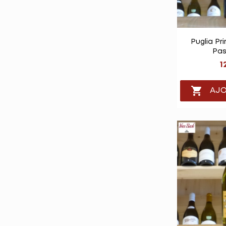

Vu
Puglia Pr
Pas
1

AJO