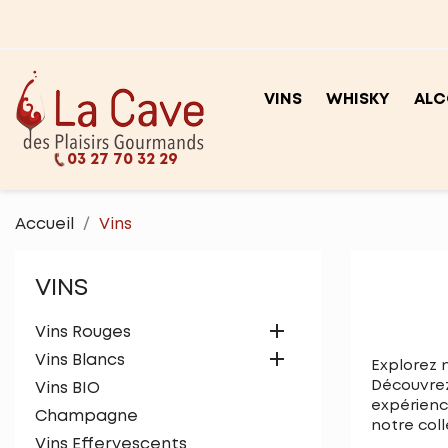
VINS
WHISKY
ALC
03 27 70 32 29
Accueil
Vins
VINS

Vins Rouges

Vins Blancs
Explorez n
Découvrez
Vins BIO
expérience
Champagne
notre coll
Vins Effervescents