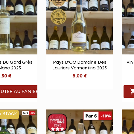

e rapide
Vue rapide
s Du Gard Grès
Pays D'OC Domaine Des
Vin
Blanc 2023
Lauriers Vermentino 2023
,50 €
8,00 €
UTER AU PANIER
e Stock