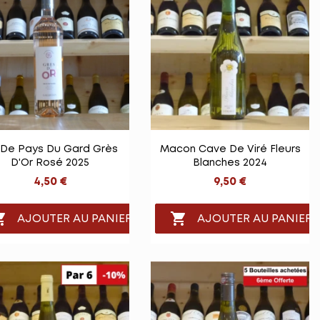


Vue rapide
Vue rapide
 De Pays Du Gard Grès
Macon Cave De Viré Fleurs
D'Or Rosé 2025
Blanches 2024
4,50 €
9,50 €


AJOUTER AU PANIER
AJOUTER AU PANIER