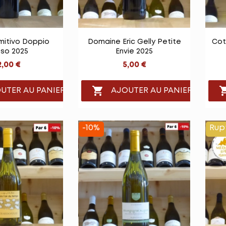

e rapide
Vue rapide
imitivo Doppio
Domaine Eric Gelly Petite
Cot
so 2025
Envie 2025
2,00 €
5,00 €

UTER AU PANIER
AJOUTER AU PANIER
-10%
Rup