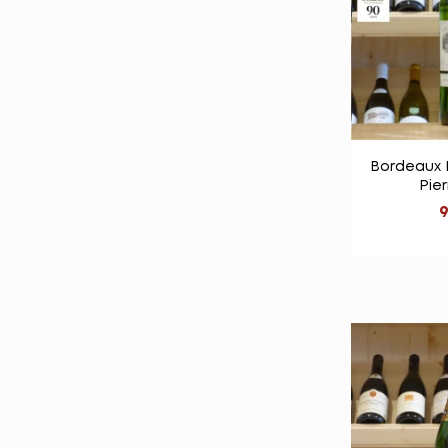

Vu
Bordeaux 
Pier
9