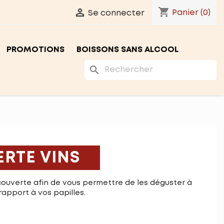
shopping_cart

Panier
(0)
Se connecter
PROMOTIONS
BOISSONS SANS ALCOOL
search
RTE VINS
couverte afin de vous permettre de les déguster à
 rapport à vos papilles.