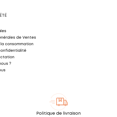
ÉTÉ
ales
énérales de Ventes
 la consommation
confidentialité
actation
nous ?
ous
Politique de livraison