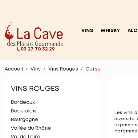
VINS
WHISKY
ALC
03 27 70 32 29
Accueil
Vins
Vins Rouges
Corse
VINS ROUGES
Bordeaux
Beaujolais
Les vins d
diversité 
Bourgogne
exprime s
Vallée du Rhône
notammen
Val de Loire