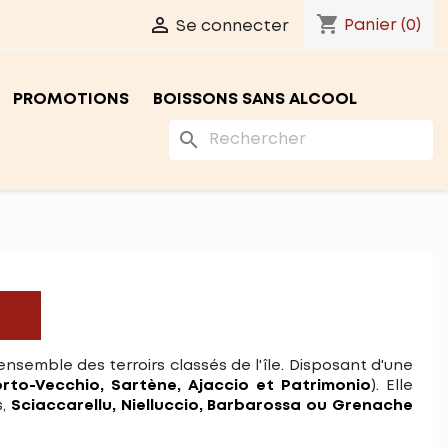
shopping_cart

Panier
(0)
Se connecter
PROMOTIONS
BOISSONS SANS ALCOOL
search
E
'ensemble des terroirs classés de l'île. Disposant d'une
orto-Vecchio, Sartène, Ajaccio et Patrimonio
). Elle
s,
Sciaccarellu, Nielluccio, Barbarossa ou Grenache