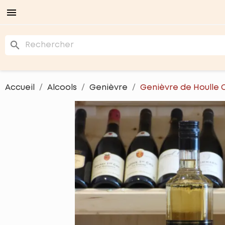

search
Accueil
Alcools
Genièvre
Genièvre de Houlle 