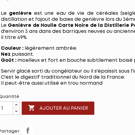
Le
genièvre
est une eau de vie de céréales (seigle
distillation et l'ajout de baies de genièvre lors du 3
Le
Genièvre de Houlle Carte Noire de la Distillerie 
d'environ 3 ans dans des barriques neuves ou anciennes
il titre 49%
Couleur :
légérement ambrée.
Nez
puissant.
Goût :
moelleux et fort en bouche subtilement boisé pa
Servir glacé sorti du congélateur ou il s'épaissit sous l'
C'est le digestif traditionnel du Nord de la France.
Il peut-être aussi utilisé en trou normand
Quantité

AJOUTER AU PANIER
Partager