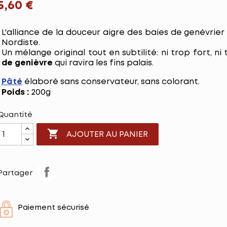
5,60 €
L'alliance de la douceur aigre des baies de genévrier 
Nordiste.
Un mélange original tout en subtilité: ni trop fort, n
de genièvre
qui ravira les fins palais.
Pâté
élaboré sans conservateur, sans colorant.
Poids :
200g
Quantité

AJOUTER AU PANIER
Partager
Paiement sécurisé