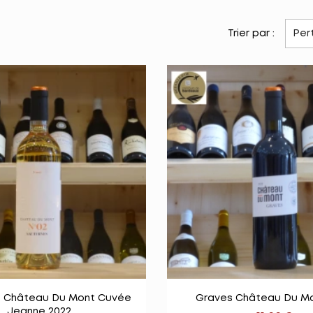
Trier par :
Per


Vue rapide
Vue rapid
s Château Du Mont Cuvée
Graves Château Du Mo
Jeanne 2022