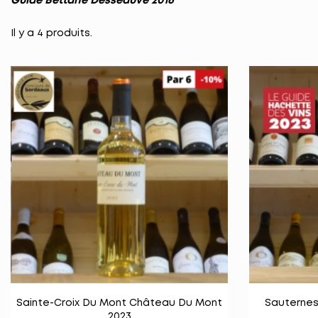
Guide Bettane Desseauve 2016
Il y a 4 produits.

Vue rapide
Sainte-Croix Du Mont Château Du Mont
Sauterne
2023