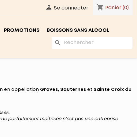
shopping_cart

Panier
(0)
Se connecter
PROMOTIONS
BOISSONS SANS ALCOOL
search
 an en appellation
Graves,
Sauternes
et
Sainte Croix du
assés.
erne parfaitement maîtrisée n'est pas une entreprise