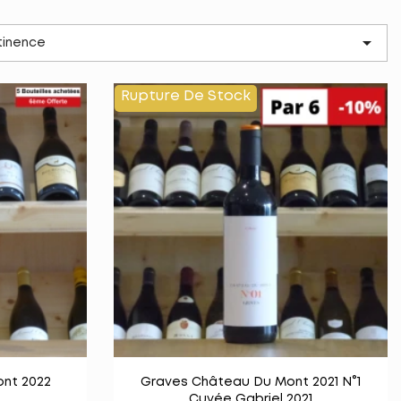

tinence
Rupture De Stock

e
Vue rapide
nt 2022
Graves Château Du Mont 2021 N°1
Cuvée Gabriel 2021