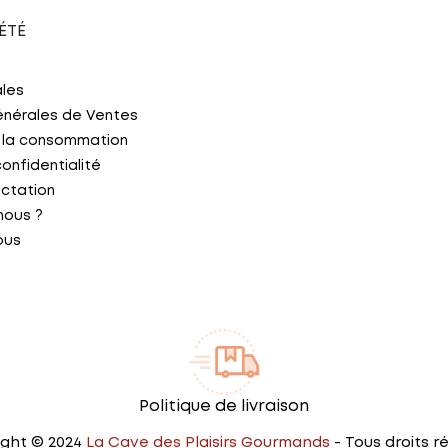
ÉTÉ
ales
énérales de Ventes
 la consommation
confidentialité
actation
nous ?
ous
Politique de livraison
ght © 2024
La Cave des Plaisirs Gourmands
- Tous droits r