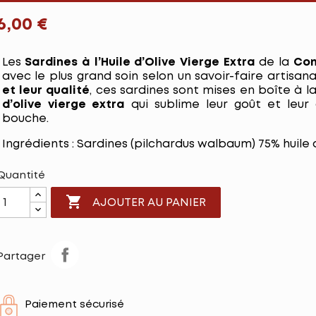
6,00 €
Les
Sardines à l’Huile d’Olive Vierge Extra
de la
Con
avec le plus grand soin selon un savoir-faire artisan
et leur qualité
, ces sardines sont mises en boîte à 
d’olive vierge extra
qui sublime leur goût et leu
bouche.
Ingrédients : Sardines (pilchardus walbaum) 75% huile d
Quantité

AJOUTER AU PANIER
Partager
Paiement sécurisé