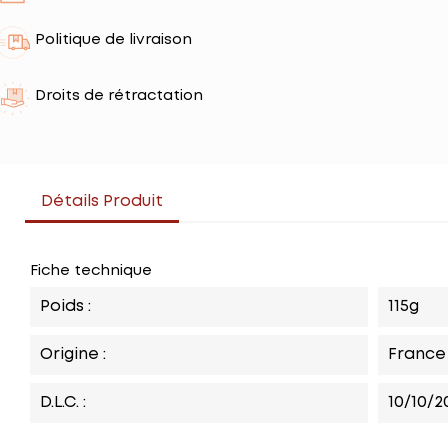
Politique de livraison
Droits de rétractation
Détails Produit
Fiche technique
Poids :
115g
Origine :
France
D.L.C. :
10/10/2