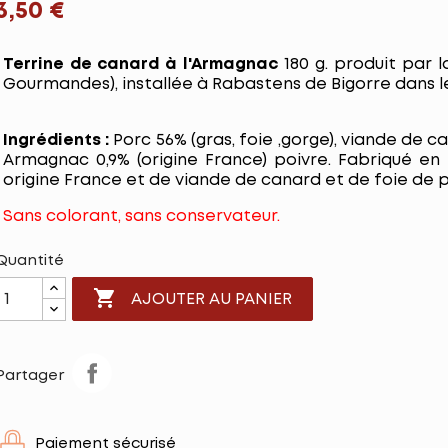
3,50 €
Terrine de canard à l'Armagnac
180 g. produit par 
Gourmandes), installée à Rabastens de Bigorre dans l
Ingrédients :
Porc 56% (gras, foie ,gorge), viande de ca
Armagnac 0,9% (origine France) poivre. Fabriqué en
origine France et de viande de canard et de foie de p
Sans colorant, sans conservateur
.
Quantité

AJOUTER AU PANIER
Partager
Paiement sécurisé