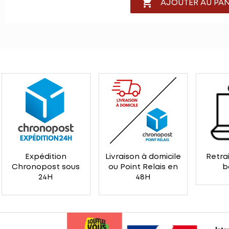

AJOUTER AU PAN
Expédition
Livraison à domicile
Retrai
Chronopost sous
ou Point Relais en
b
24H
48H