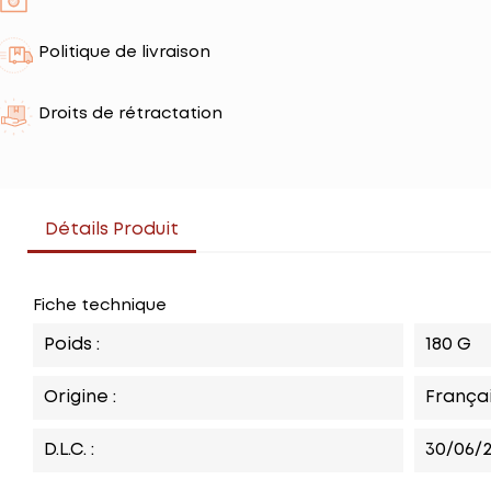
Politique de livraison
Droits de rétractation
Détails Produit
Fiche technique
Poids :
180 G
Origine :
França
D.L.C. :
30/06/