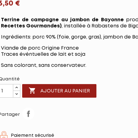
3,50 €
Terrine de campagne au jambon de Bayonne
produ
Recettes Gourmandes)
, installée à Rabastens de Big
Ingrédients: porc 90% (foie, gorge, gras), jambon de Ba
Viande de porc Origine France
Traces événtuelles de lait et soja
Sans colorant, sans conservateur.
Quantité

AJOUTER AU PANIER
Partager
Paiement sécurisé