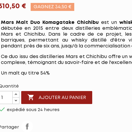
310,50 €
GAGNEZ 34,50 €
Mars Malt Duo Komagatake Chichibu
est un
whisk
débutée en 2015 entre deux distilleries emblémati
Mars et Chichibu. Dans le cadre de ce projet, les
barriques, permettant au whisky distillé d'être vi
pendant près de six ans, jusqu'à la commercialisation
Ce duo issu des distilleries Mars et Chichibu offre un 
complexe, témoignant du savoir-faire et de l'excelle
Un malt qu titre 54%
Quantité

AJOUTER AU PANIER

expédié sous 24 heures
Partager