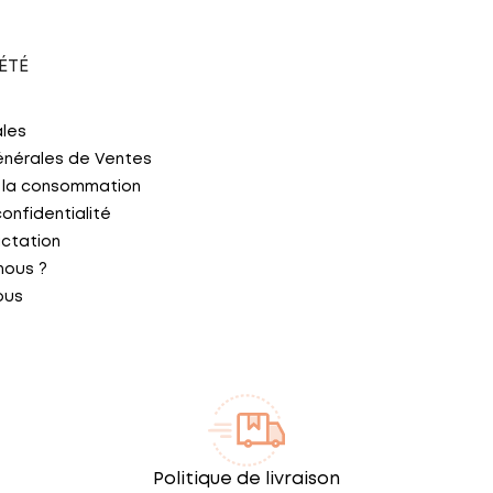
ÉTÉ
ales
énérales de Ventes
 la consommation
confidentialité
actation
nous ?
ous
Politique de livraison