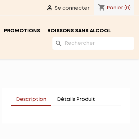
shopping_cart

Panier
(0)
Se connecter
PROMOTIONS
BOISSONS SANS ALCOOL
search
Description
Détails Produit