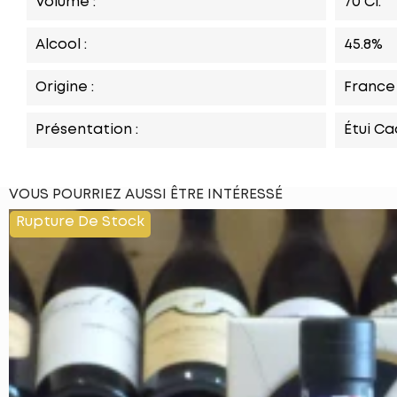
Volume :
70 Cl.
Alcool :
45.8%
Origine :
France
Présentation :
Étui C
VOUS POURRIEZ AUSSI ÊTRE INTÉRESSÉ
Rupture De Stock