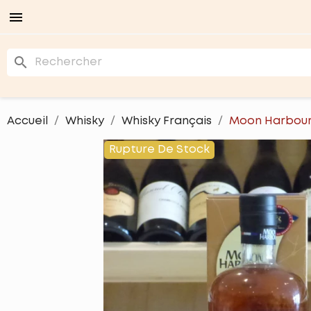

search
Accueil
Whisky
Whisky Français
Moon Harbour
Rupture De Stock