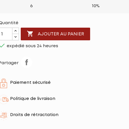
6
10%
Quantité

AJOUTER AU PANIER

expédié sous 24 heures
Partager
Paiement sécurisé
Politique de livraison
Droits de rétractation