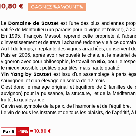
10,80 €
GAGNEZ %AMOUNT%
Le
t est l'une des plus anciennes prop
Domaine de Sauze
vallée de Montoulieu (un paradis pour la vigne et l'olivier), à 3
En 1995, François Massol, reprend cette propriété à l'aban
d'investissement et de travail acharné redonne vie à ce domain
Au fil du temps, il replante des vignes arrachées, conservent des
Puis en 2006, aprés avoir renouvelé le chais, et le matériel de v
vigneron avec pour philosophie, le travail en
, pour le respec
Bio
le mieux possible : petites quantités, mais haute qualité.
est issu d'un assemblage à parts égal
Yin Yang by Sauzet
sauvignon, et d'un élevage en solera de 12 mois.
C'est donc le mariage original et équilibré de 2 familles de 
auvignon) pour la puissance, la structure, et de la Méditerran
fruité, la gouleyance.
Ce vin est symbole de la paix, de l'harmonie et de l'équilibre.
Le vin de tous les instants et de tous les plaisirs, de l'apéritif, à 
= 10.80 €