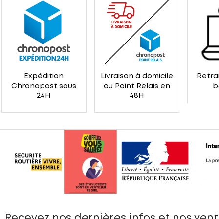
Expédition
Livraison à domicile
Retrai
Chronopost sous
ou Point Relais en
b
24H
48H
Recevez nos dernières infos et nos vent