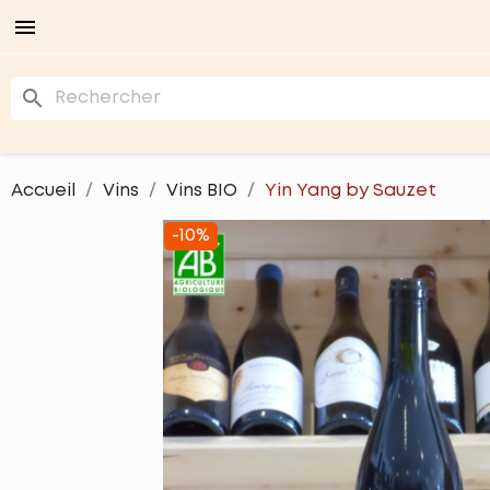

search
Accueil
Vins
Vins BIO
Yin Yang by Sauzet
-10%