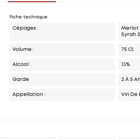
Fiche technique
Cépages :
Merlot
Syrah 
Volume :
75 Cl.
Alcool :
13%
Garde
2 À 5 A
Appellation :
Vin De