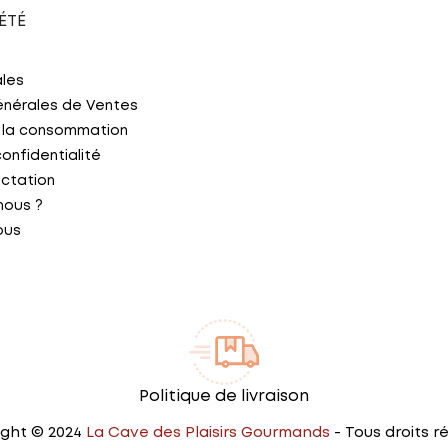
ÉTÉ
ales
énérales de Ventes
 la consommation
confidentialité
actation
nous ?
ous
Politique de livraison
ght © 2024
La Cave des Plaisirs Gourmands
- Tous droits r