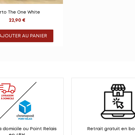

Vue rapide
rto The One White
22,90 €
AJOUTER AU PANIER
à domicile ou Point Relais
Retrait gratuit en b