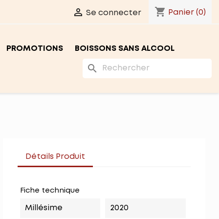
shopping_cart

Panier
(0)
Se connecter
PROMOTIONS
BOISSONS SANS ALCOOL
search
Détails Produit
Fiche technique
Millésime
2020