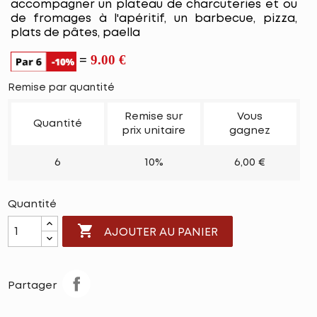
accompagner un plateau de charcuteries et ou
de fromages à l'apéritif, un barbecue, pizza,
plats de pâtes, paella
=
9.00 €
Remise par quantité
Remise sur
Vous
Quantité
prix unitaire
gagnez
6
10%
6,00 €
Quantité

AJOUTER AU PANIER
Partager