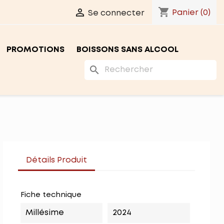
shopping_cart

Panier
(0)
Se connecter
PROMOTIONS
BOISSONS SANS ALCOOL
search
Détails Produit
Fiche technique
Millésime
2024