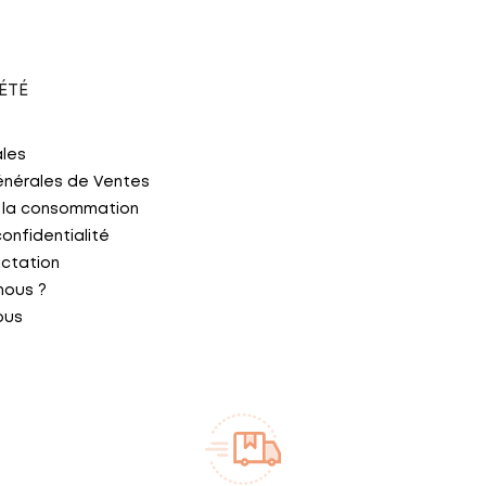
ÉTÉ
ales
énérales de Ventes
 la consommation
confidentialité
actation
nous ?
ous