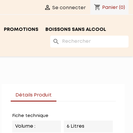
shopping_cart

Panier
(0)
Se connecter
PROMOTIONS
BOISSONS SANS ALCOOL
search
Détails Produit
Fiche technique
Volume :
6 Litres