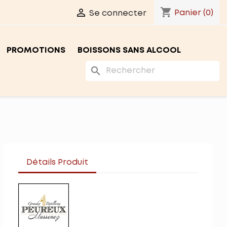
shopping_cart

Panier
(0)
Se connecter
PROMOTIONS
BOISSONS SANS ALCOOL
search
Détails Produit