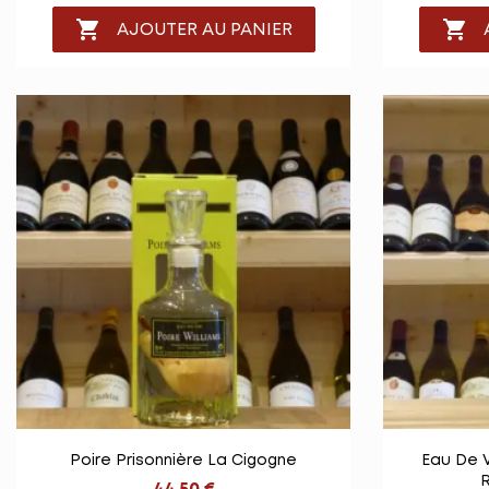


AJOUTER AU PANIER

Vue rapide
Poire Prisonnière La Cigogne
Eau De 
R