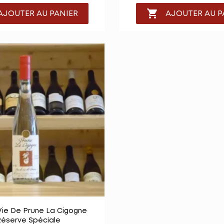

AJOUTER AU PANIER
AJOUTER AU P

Vue rapide
Vie De Prune La Cigogne
éserve Spéciale