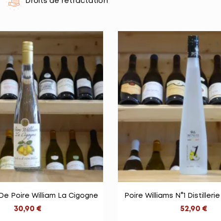
Droits de rétractation


Vue rapide
Vue rapid
De Poire William La Cigogne
Poire Williams N°1 Distiller
30,90 €
52,90 €