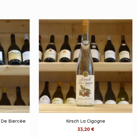

e
Vue rapide
ie De Biercée
Kirsch La Cigogne
33,20 €