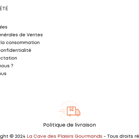
ÉTÉ
ales
énérales de Ventes
 la consommation
confidentialité
actation
nous ?
ous
Politique de livraison
ght © 2024
La Cave des Plaisirs Gourmands
- Tous droits r