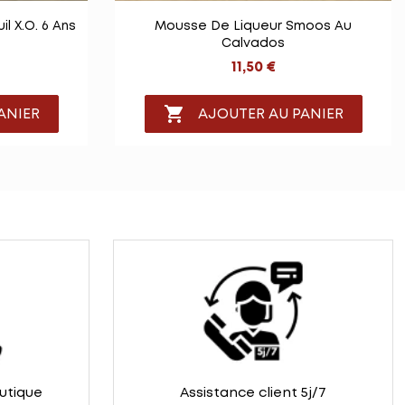

e
Vue rapide
l X.O. 6 Ans
Mousse De Liqueur Smoos Au
Calvados
11,50 €

ANIER
AJOUTER AU PANIER
outique
Assistance client 5j/7