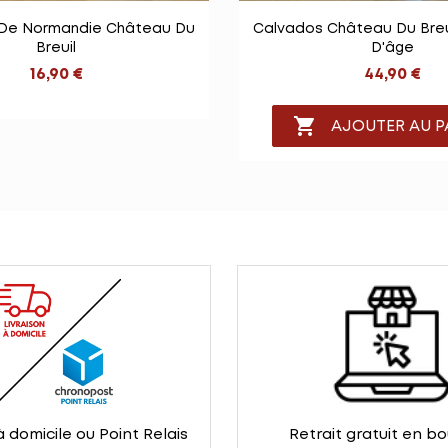


Vue rapide
Vue rapid
e Normandie Château Du
Calvados Château Du Breui
Breuil
D'âge
16,90 €
44,90 €

AJOUTER AU P
à domicile ou Point Relais
Retrait gratuit en b