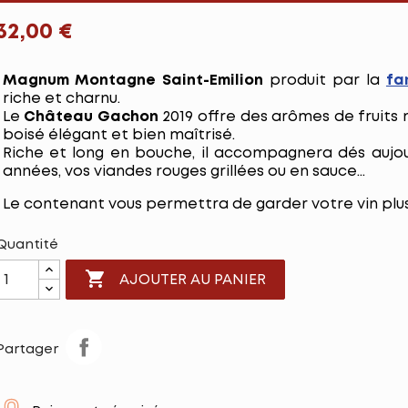
32,00 €
Magnum Montagne Saint-Emilion
produit par la
fa
riche et charnu.
Le
Château Gachon
2019 offre des arômes de fruits 
boisé élégant et bien maîtrisé.
Riche et long en bouche, il accompagnera dés aujo
années, vos viandes rouges grillées ou en sauce...
Le contenant vous permettra de garder votre vin plu
Quantité

AJOUTER AU PANIER
Partager