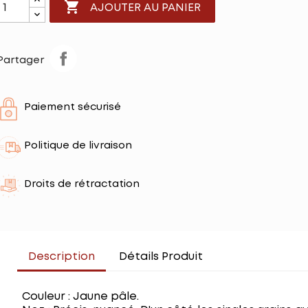

AJOUTER AU PANIER
Partager
Paiement sécurisé
Politique de livraison
Droits de rétractation
Description
Détails Produit
Couleur : Jaune pâle.