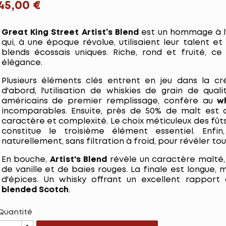
45,00 €
Great King Street Artist’s Blend
est un hommage à l'
qui, à une époque révolue, utilisaient leur talent e
blends écossais uniques. Riche, rond et fruité, c
élégance.
Plusieurs éléments clés entrent en jeu dans la c
d'abord, l'utilisation de whiskies de grain de quali
américains de premier remplissage, confère au
w
incomparables. Ensuite, près de 50% de malt est 
caractère et complexité. Le choix méticuleux des fû
constitue le troisième élément essentiel. Enfi
naturellement, sans filtration à froid, pour révéler to
En bouche,
Artist's Blend
révèle un caractère malté
de vanille et de baies rouges. La finale est longue
d'épices. Un whisky offrant un excellent rapport 
blended Scotch
.
Quantité