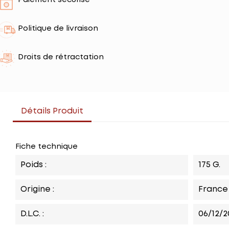
Paiement sécurisé
Politique de livraison
Droits de rétractation
Détails Produit
Fiche technique
Poids :
175 G.
Origine :
France
D.L.C. :
06/12/2