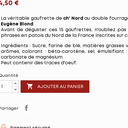
4,50 €
La véritable gaufrette de
ch' Nord
au double fourrage
Eugène Blond
.
Avant de déguster ces 15 gaufrettes, n'oubliez pas
phrases en patois du Nord de la France inscrites sur 
Ingrédients :
Sucre, farine de blé, matières grasses
arômes, colorant : béta-carotène, sel, émulsifiant :
carbonate de magnésium.
Peut contenir des traces d'oeuf.
Quantité

AJOUTER AU PANIER
Partager