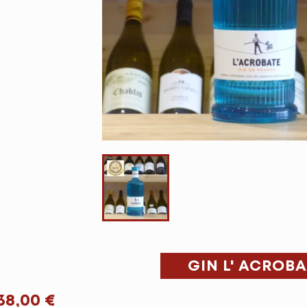
GIN L' ACROB
38,00 €