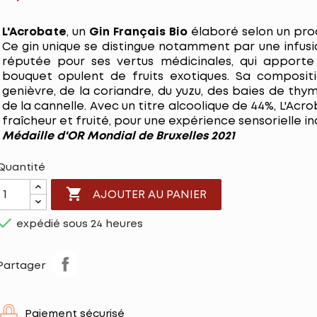
L'Acrobate
, un
Gin Français Bio
élaboré selon un procé
Ce gin unique se distingue notamment par une infusi
réputée pour ses vertus médicinales, qui apport
bouquet opulent de fruits exotiques. Sa composit
genièvre, de la coriandre, du yuzu, des baies de thy
de la cannelle. Avec un titre alcoolique de 44%, L'Acro
fraîcheur et fruité, pour une expérience sensorielle in
Médaille d'OR Mondial de Bruxelles 2021
Quantité

AJOUTER AU PANIER

expédié sous 24 heures
Partager
Paiement sécurisé